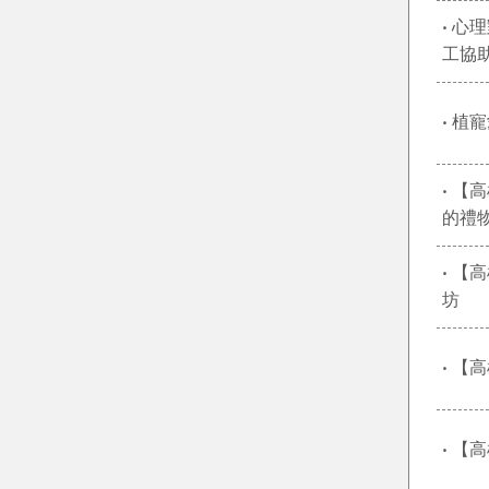
‧ 
工協助
‧ 
‧ 
的禮
‧ 
坊
‧ 
‧ 【