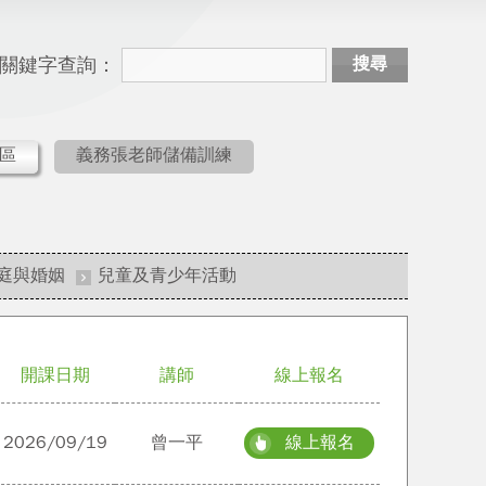
關鍵字查詢：
搜尋
區
義務張老師儲備訓練
庭與婚姻
兒童及青少年活動
開課日期
講師
線上報名
2026/09/19
曾一平
線上報名