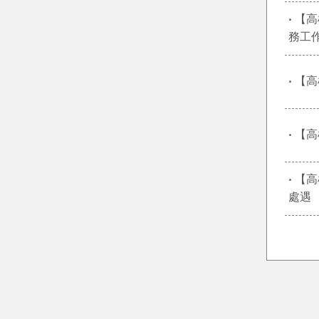
‧ 
務工
‧ 
‧ 
‧ 
處遇