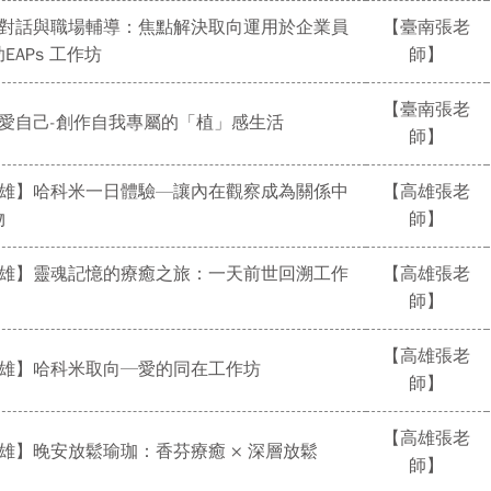
心理對話與職場輔導：焦點解決取向運用於企業員
【臺南張老
EAPs 工作坊
師】
【臺南張老
植寵愛自己-創作自我專屬的「植」感生活
師】
【高雄】哈科米一日體驗—讓內在觀察成為關係中
【高雄張老
物
師】
【高雄】靈魂記憶的療癒之旅：一天前世回溯工作
【高雄張老
師】
【高雄張老
【高雄】哈科米取向─愛的同在工作坊
師】
【高雄張老
高雄】晚安放鬆瑜珈：香芬療癒 × 深層放鬆
師】