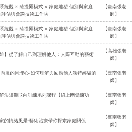
庭系統觀 × 薩提爾模式 × 家庭雕塑 個別與家庭
【臺南張老
的評估與會談技術工作坊
師】
庭系統觀 × 薩提爾模式 × 家庭雕塑 個別與家庭
【臺南張老
的評估與會談技術工作坊
師】
【高雄張老
【高雄】從了解自己到理解他人：人際互動的藝術
師】
0個向度的同理心-如何理解與回應他人獨特經驗的
【臺南張老
師】
焦點解決短期取向訓練系列課程【線上團督練功
【臺南張老
師】
【臺南張老
看見家的情緒風景:藝術治療帶你探索家庭關係
師】