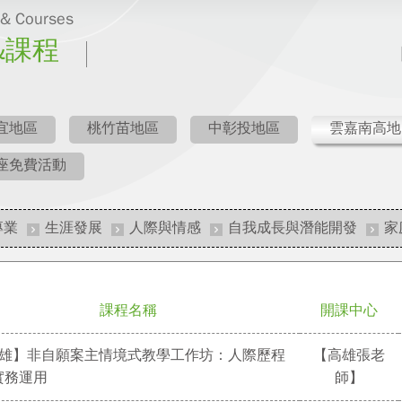
 & Courses
&課程
宜地區
桃竹苗地區
中彰投地區
雲嘉南高地
座免費活動
專業
生涯發展
人際與情感
自我成長與潛能開發
家
課程名稱
開課中心
【高雄】非自願案主情境式教學工作坊：人際歷程
【高雄張老
實務運用
師】