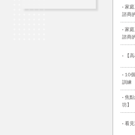
‧ 家
諮商
‧ 家
諮商
‧ 
‧ 1
訓練
‧ 
坊】
‧ 