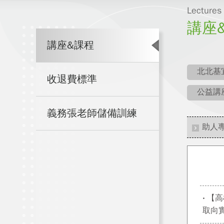
Lectures
講座
講座&課程
北北基
收退費標準
公益講
義務張老師儲備訓練
助人
‧ 
取向