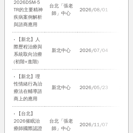
2026DSM-5
台北「張老
TR的主要精神
2026/08/01
張本
師」中心
疾病案例解析
與諮商應用
‧ 【新北】人
際歷程治療與
新北中心
2026/07/04
鄧文
系統取向治療
(初階+進階)
‧ 【新北】理
性情緒行為治
新北中心
2026/05/23
武自
療法在輔導諮
商上的應用
‧ 【台北】
2026催眠治
台北「張老
2026/11/07
凌坤
療師國際認證
師」中心