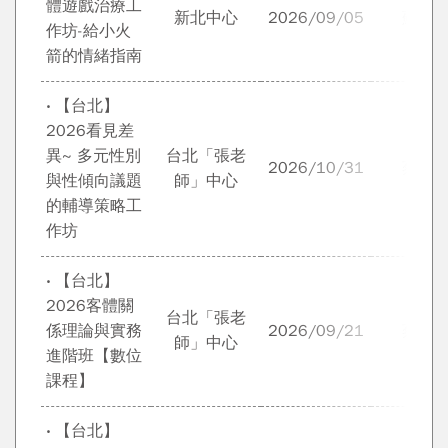
體遊戲治療工
新北中心
2026/09/05
蘇鈺
作坊-給小火
箭的情緒指南
‧ 【台北】
2026看見差
異~ 多元性別
台北「張老
2026/10/31
蔡春
與性傾向議題
師」中心
的輔導策略工
作坊
‧ 【台北】
2026客體關
台北「張老
係理論與實務
2026/09/21
蔡順
師」中心
進階班【數位
課程】
‧ 【台北】