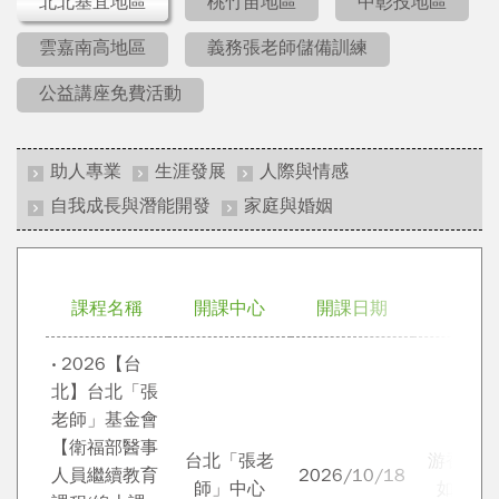
北北基宜地區
桃竹苗地區
中彰投地區
雲嘉南高地區
義務張老師儲備訓練
公益講座免費活動
助人專業
生涯發展
人際與情感
自我成長與潛能開發
家庭與婚姻
課程名稱
開課中心
開課日期
講師
‧ 2026【台
北】台北「張
老師」基金會
【衛福部醫事
台北「張老
游香蘭 
人員繼續教育
2026/10/18
師」中心
如 郭瓈