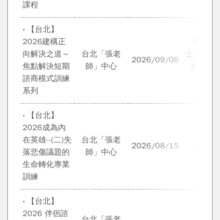
課程
‧ 【台北】
2026建構正
洪莉竹 
向解決之道～
台北「張老
士、林烝
2026/09/06
焦點解決短期
師」中心
士 專業
諮商模式訓練
群
系列
‧ 【台北】
2026成為內
在英雄--(二)失
台北「張老
2026/08/15
蘇絢
落悲傷議題的
師」中心
生命轉化專業
訓練
‧ 【台北】
2026 伴侶諮
台北「張老