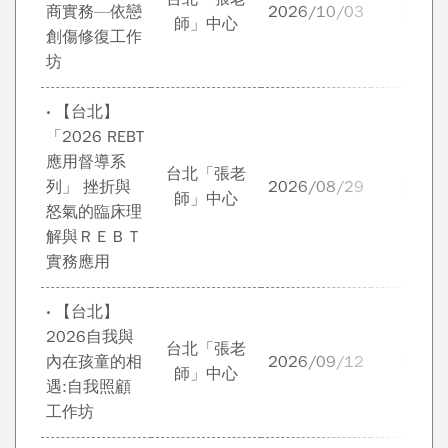
商實務—依戀
2026/10/03
孫頌
師」中心
創傷修復工作
坊
‧ 【台北】
「2026 REBT
應用督導系
台北「張老
列」 挫折與
2026/08/29
武自
師」中心
怒氣的臨床理
解與ＲＥＢＴ
實務應用
‧ 【台北】
2026自我與
台北「張老
內在孩童的相
2026/09/12
李素
師」中心
遇:自我照顧
工作坊