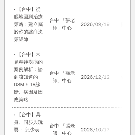
‧ 【台中】從
腦地圖到治療
台中 「張老
策略：建立屬
2026/09/19
陳偉
師」中心
於你的諮商決
策矩陣
‧ 【台中】常
見精神疾病的
案例解析：諮
台中 「張老
商該知道的
2026/12/12
張本
師」中心
DSM-5 TR診
斷、病因及因
應策略
‧ 【台中】具
身、同步與玩
台中 「張老
耍： 兒少表
2026/10/17
吳明
師」中心