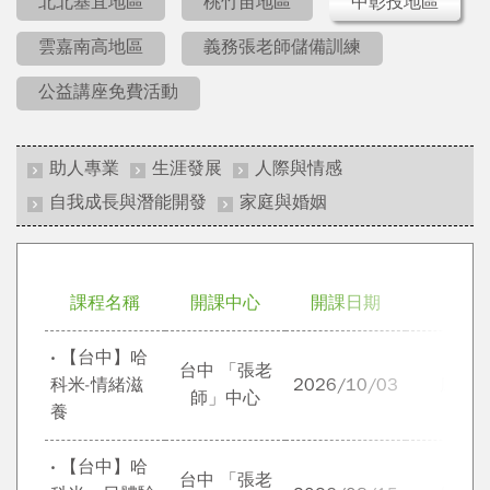
北北基宜地區
桃竹苗地區
中彰投地區
雲嘉南高地區
義務張老師儲備訓練
公益講座免費活動
助人專業
生涯發展
人際與情感
自我成長與潛能開發
家庭與婚姻
課程名稱
開課中心
開課日期
講師
‧ 【台中】哈
台中 「張老
科米-情緒滋
2026/10/03
康翊
師」中心
養
‧ 【台中】哈
台中 「張老