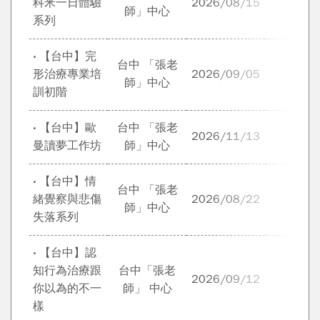
科米一日體驗
2026/08/15
康翊
師」中心
系列
‧ 【台中】完
台中 「張老
形治療專業培
2026/09/05
李素
師」中心
訓初階
‧ 【台中】歐
台中 「張老
2026/11/13
汪淑
曼讀夢工作坊
師」中心
‧ 【台中】情
台中 「張老
緒覺察與悲傷
2026/08/22
林胤
師」中心
失落系列
‧ 【台中】認
知行為治療跟
台中「張老
2026/09/12
蕭富
你以為的不一
師」 中心
樣