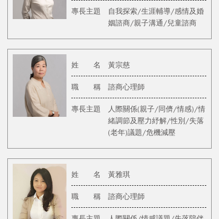
專長主題
自我探索/生涯輔導/感情及婚
姻諮商/親子溝通/兒童諮商
姓 名
黃宗慈
職 稱
諮商心理師
專長主題
人際關係(親子/同儕/情感)/情
緒調節及壓力紓解/性別/失落
(老年)議題/危機減壓
姓 名
黃雅琪
職 稱
諮商心理師
專長主題
人際關係/情感議題/失落陪伴