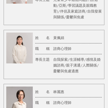
動/亞斯/學習議題及親職教
育)/伴侶及家庭諮商/自我發展
與關係/憂鬱與焦慮
姓 名
黃佩娟
職 稱
諮商心理師
專長主題
自我探索/生涯輔導/感情及婚
姻諮商/親子溝通/人際關係/
憂鬱與焦慮適應
姓 名
林麗惠
職 稱
諮商心理師