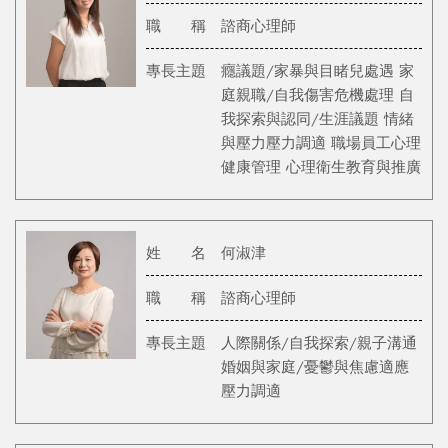
職 稱
諮商心理師
專長主題
癮議題/家暴與目睹兒處遇 家
庭親職/自我傷害危機處理 自
我探索與認同/生涯議題 情緒
與壓力壓力調適 職場員工心理
健康管理 心理衛生教育與推廣
姓 名
何淑津
職 稱
諮商心理師
專長主題
人際關係/自我探索/親子溝通
婚姻與家庭/憂鬱與焦慮適應
壓力調適