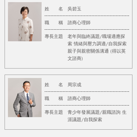
姓 名
吳碧玉
職 稱
諮商心理師
專長主題
老年與臨終議題/職場適應探
索 情緒與壓力調適/自我探索
親子與親密關係溝通 (得以英
文諮商)
姓 名
周宗成
職 稱
諮商心理師
專長主題
青少年發展議題/親職諮詢 生
涯議題/自我探索