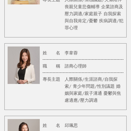
喪親兒童悲傷輔導 企業諮商及
壓力調適/家庭親子 自我探索
與自我肯定/憂鬱 疾病調適/犯
罪心理
姓 名
李韋蓉
職 稱
諮商心理師
專長主題
人際關係/生涯諮商/自我探
索/ 青少年問題/性別議題 婚
姻與家庭/親子溝通 憂鬱與焦
慮適應/壓力調適
姓 名
邱珮思