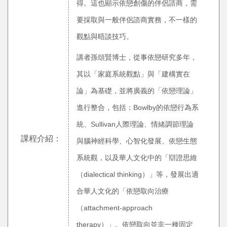
得。這也顯示依戀創傷的伴侶諮商，需
要採取與一般伴侶諮商實務，不一樣的
觀點與晤談技巧。
講者孫頌賢博士，從事依戀研究多年，
其以「家庭系統觀點」與「建構實在
論」為基礎，並將廣義的「依戀理論」
進行整合，包括：Bowlby的依戀行為系
統、Sullivan人際理論、情緒調節理論
課程介紹：
與腦神經科學、心智化發展、依戀生態
系統觀，以及華人文化中的「辯證思維
（dialectical thinking）」等，發展出適
合華人文化的「依戀取向治療
（attachment-approach
therapy）」。依戀取向並非一種固定