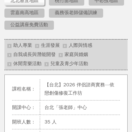
北北基宜地區
桃竹苗地區
中彰投地區
雲嘉南高地區
義務張老師儲備訓練
公益講座免費活動
助人專業
生涯發展
人際與情感
自我成長與潛能開發
家庭與婚姻
休閒育樂活動
兒童及青少年活動
【台北】2026 伴侶諮商實務—依
課程名稱：
戀創傷修復工作坊
開課中心：
台北「張老師」中心
開班人數：
35 人