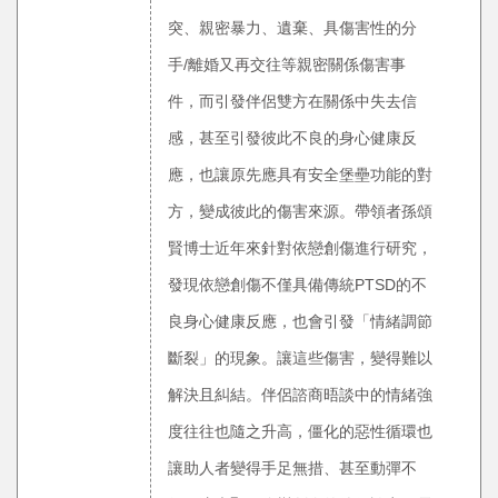
突、親密暴力、遺棄、具傷害性的分
手/離婚又再交往等親密關係傷害事
件，而引發伴侶雙方在關係中失去信
感，甚至引發彼此不良的身心健康反
應，也讓原先應具有安全堡壘功能的對
方，變成彼此的傷害來源。帶領者孫頌
賢博士近年來針對依戀創傷進行研究，
發現依戀創傷不僅具備傳統PTSD的不
良身心健康反應，也會引發「情緒調節
斷裂」的現象。讓這些傷害，變得難以
解決且糾結。伴侶諮商晤談中的情緒強
度往往也隨之升高，僵化的惡性循環也
讓助人者變得手足無措、甚至動彈不