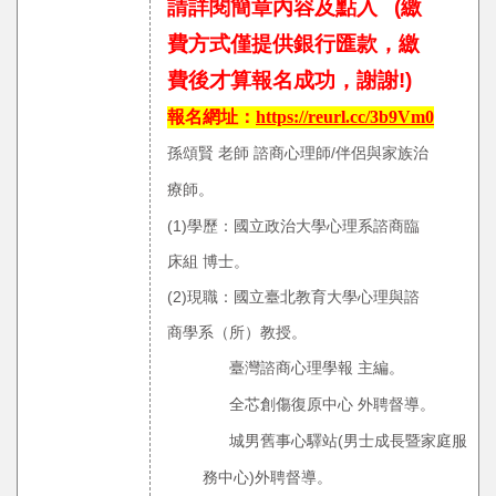
請詳閱簡章內容及點入
(
繳
費方式僅提供銀行匯款，繳
費後才算報名成功，謝謝!)
報名網址：
https://reurl.cc/3b9Vm0
孫頌賢 老師 諮商心理師/伴侶與家族治
療師。
(1)學歷：國立政治大學心理系諮商臨
床組 博士。
(2)現職：國立臺北教育大學心理與諮
商學系（所）教授。
臺灣諮商心理學報 主編。
全芯創傷復原中心 外聘督導。
城男舊事心驛站(男士成長暨家庭服
務中心)外聘督導。