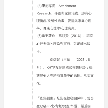
(5)學術專長：Attachment
Research、伴侶與家族治療、諮商心
理衡鑑/投射性繪畫、
愛情與家庭心理
學、健康心理學/心理疾患。
(6)重要著作：孫頌賢（2016）。諮商
心理衡鑑的理論與實務。張老師出版
社。
孫頌賢（主編）（2025，8
月）。KHTP互動建構式衡鑑晤談：動
態屋樹
人在諮商實務中的應用。洪葉文
化。
「依戀創傷」是指在親密關係中，曾發
生欺瞞/不忠/背叛/劈腿/外遇、嚴重衝