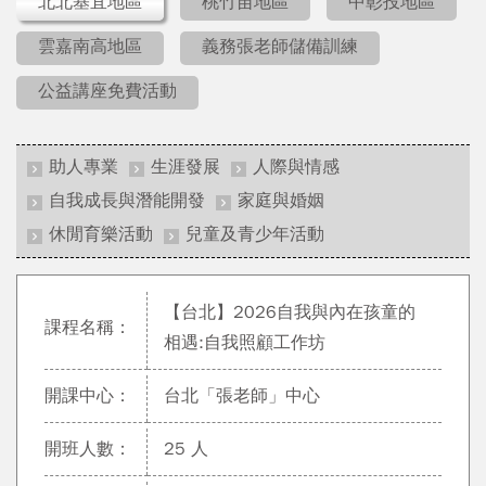
北北基宜地區
桃竹苗地區
中彰投地區
雲嘉南高地區
義務張老師儲備訓練
公益講座免費活動
助人專業
生涯發展
人際與情感
自我成長與潛能開發
家庭與婚姻
休閒育樂活動
兒童及青少年活動
【台北】2026自我與內在孩童的
課程名稱：
相遇:自我照顧工作坊
開課中心：
台北「張老師」中心
開班人數：
25 人