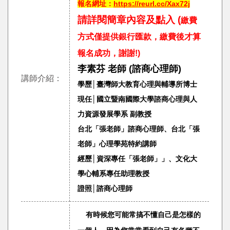
報名網址：
https://reurl.cc/Xax72j
請詳閱簡章內容及點入 (
繳費
方式僅提供銀行匯款，繳費後才算
報名成功，謝謝!)
李素芬
老師 (諮商心理師)
講師介紹：
學歷│臺灣師大教育心理與輔導所博士
現任│國立暨南國際大學諮商心理與人
力資源發展學系 副教授
台北「張老師」諮商心理師、台北「張
老師」心理學苑特約講師
經歷│資深專任「張老師」」、文化大
學心輔系專任助理教授
證照│諮商心理師
有時候您可能常搞不懂自己是怎樣的