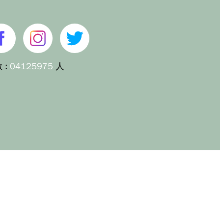
 :
04125975
人