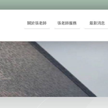
關於張老師
張老師服務
最新消息