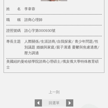
姓 名
李韋蓉
職 稱
諮商心理師
證照號碼
諮心字第000930號
專長主題
人際關係/生涯諮商/自我探索/ 青少年問題/性
別議題 婚姻與家庭/親子溝通 憂鬱與焦慮適應/
壓力調適
美國紐約曼哈頓學院諮商心理碩士/俄亥俄大學特殊教育碩
士
上一則
回選單