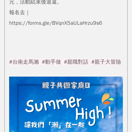
元，活動結束後退還。
報名去｜
https://forms.gle/BVqnX5aULaHrzu9s6
#台南走馬瀨 #動手做 #親職對話 #親子大冒險