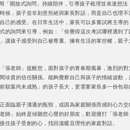
 用「開放式詢問」持續陪伴，引導孩子梳理並表達想法
時候，孩子並非刻意拒絕與家長對話，而是自己也理不
自己的感受。在日常生活中，家長可以多嘗試將主導的
式的詢問來引導，例如：「你覺得這次考試哪裡遇到了
」讓孩子感受到自己被尊重、擁有生活的掌控權，親子
「張老師」提醒您，面對孩子的青春期風暴，激烈的對
間珍貴的信任關係。能夠覺察自己與孩子的情緒波動，
前額葉尚未成熟」的孩子長大，更需要家長多一份包容
正面臨親子溝通的瓶頸，或因為家庭關係而感到心力交
老師」始終是傾聽您心聲的好朋友，歡迎撥打「張老師」
接住孩子受創的心，找回溫暖且理性的家庭對話。