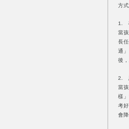
方式
1.
當孩
長任
通」
後，
2.
當孩
樣」
考好
會降