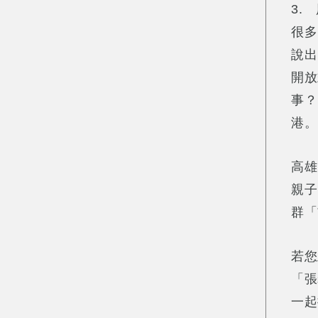
3.
很多
說出
開放
事？
港。
高雄
親子
群「
若您
「張
一起