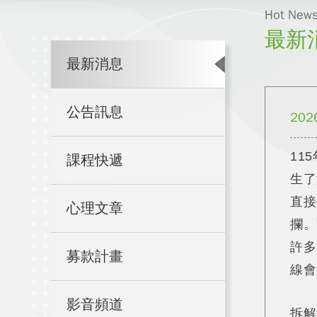
Hot New
最新
最新消息
公告訊息
202
11
課程快遞
生了
直接
心理文章
攔。
許多
募款計畫
線會
影音頻道
拆解