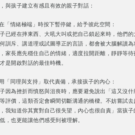
，與孩子建立有感且有效的親子對話：
 在「情緒極端」時按下暫停鍵，給予彼此空間：
子已經在摔東西、大吼大叫或把自己鎖起來時，他們的
何訓斥、講道理或試圖導正的言語，都會被大腦解讀為
，家長應先穩住自己的情緒，適度拉開距離，靜靜等待
才是開啟對話的最佳時機。
 用「同理與支持」取代責備，承接孩子的內心：
子因為挫折而憤怒與沮喪時，應要避免說出「這又沒什
等評價，這類否定會瞬間切斷溝通的橋樑。不妨嘗試去
，我知道你其實對自己很失望，內心也很自責」當孩子
低，也更能讓他們感受到被理解。