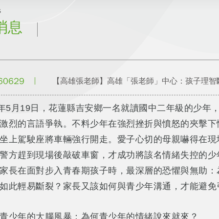
s
消息
60629
【高雄張老師】高雄「張老師」中心：孩子理智
5年5月19日，花蓮縣吉安鄉一名就讀國中二年級的少
激烈的言語爭執。不料少年在強烈挫折與憤怒的夾擊下
坐上駕駛座將車輛強行開走。愛子心切的母親嚇得在現
警方趕到現場後敲破車窗，才成功將該名情緒失控的少
家長在面對步入青春期孩子時，最深層的恐懼與無助：
如此輕易斷裂？家長又該如何與青少年溝通，才能避免
青少年的大腦風暴：為何青少年的情緒說來就來？