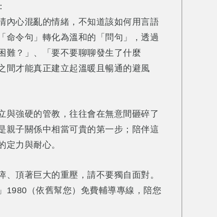
：
清內心混亂的情緒，不知道該如何用言語
「命令句」轉化為溫和的「問句」，透過
困難？」、「要不要聊聊發生了什麼
之間才能真正建立起溫暖且暢通的避風
立與強硬的管教，往往會在無意間砸碎了
是親子關係中相當可貴的第一步；陪伴這
的定力與耐心。
瘁、頂著巨大的重壓，請不要獨自面對。
1980（依舊幫您）免費輔導專線，陪您