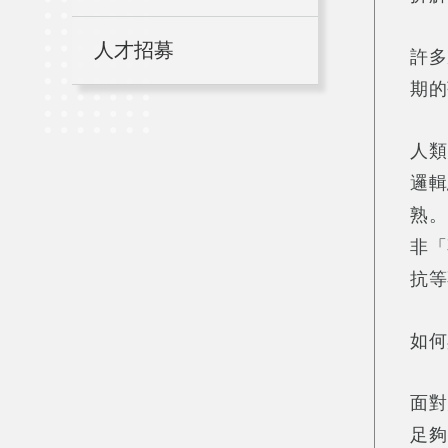
人才招募
許多
期的
人類
邏輯
熟。
非「
抗等
如何
面對
足夠