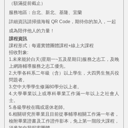
（額滿提前截止）
服務地區：台北、新北、基隆、宜蘭
詳細資訊請掃描海報 QR Code，期待你的加入，一起
成為陪伴他人的力量！
課程資訊
課程形式：每週實體團體課程+線上大課程
招收對象:
1.未來能於白天(星期一~五及星期日)服務之志工，及晚
上網路輔導服務之志工優先。
2.大學各科系二年級（含）以上學生，大四男生無兵役
問題者。
3.空中大學學生修滿80學分以上者。
4.大學畢業以上或專科畢業工作滿一年以上之社會人
士。
5.各級學校在職或退休老師。
6.相關研究所畢業且目前從事輔導相關工作滿一年者，
檢附畢業證書及工作證件影本，免上第一階段大課程，
須參加自我探索團體。