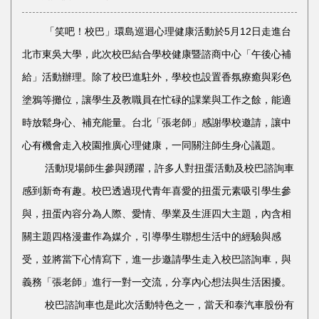
「笑吧！校巴」環島巡迴心理健康活動於5月12日走進台
北市東吳大學，此次校巴結合學校健康暨諮商中心「午後心補
給」活動辦理。除了校巴進駐外，學校也設置香氛療癒與彩色
塗鴉等攤位，讓學生及教職員在忙碌的課業與工作之餘，能適
時放鬆身心、補充能量。台北「張老師」感謝學校邀請，讓中
心有機會走入校園推廣心理健康，一同關注師生身心議題。
活動現場師生參與踴躍，許多人對扭蛋活動及校巴諮詢車
感到新奇有趣。校巴透過現代青年喜愛的扭蛋元素吸引學生參
與，扭蛋內容分為人際、愛情、學業及生涯四大主題，內含相
關主題四格漫畫作為媒介，引導學生聯想生活中的經驗與感
受，並將當下心情寫下，進一步邀請學生走入校巴諮詢車，與
義務「張老師」進行一對一交流，分享內心想法與生活困擾。
校巴諮詢車也是此次活動特色之一，當天和泰汽車股份有