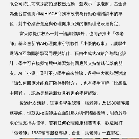
限公司特別前來採訪拍攝校巴活動，並表示「張老師」基金會
為全台首個將和泰HIACE商務車改裝為行動心理諮詢車的單
位，對中心結合創意與心理健康服務的推動理念表達肯定。
當天除提供校巴一對一諮詢體驗外，也同步推出「張老
師」基金會新的AI心理健康守護夥伴「小優的心事」，讓學生
透過AI互動體驗學習同理與陪伴。藉由生成式AI結合遊戲化設
計，學生可在模擬情境中練習如何回應與支持情緒低落的朋
友。AI「小優」吸引不少學生前來體驗，過程中大家熱烈討論
「該如何回應才能真正陪伴到對方」，也有學生直呼「比想像
中困難」，認為是相當新鮮且有趣的學習經驗。
透過此次活動，讓更多學生認識「張老師」及1980輔導服
務專線，也鼓勵校園師生在面對壓力與情緒困擾時，能勇於尋
求心理支持與陪伴。若有任何心理健康相關需求，歡迎撥打
「張老師」1980輔導服務專線，台北「張老師」一直都在。