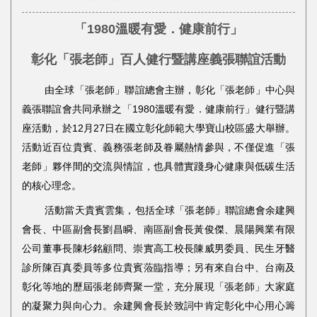
「1980溫暖有愛．健康前行」
彰化「張老師」百人健行暨講座義張聯誼活動
由全球「張老師」聯誼總會主辦，彰化「張老師」中心與
義張聯誼會共同承辦之「1980溫暖有愛．健康前行」健行暨講
座活動，於12月27日在國立彰化師範大學寶山校區盛大舉辦。
活動近百位貴賓、義務張老師及眷屬熱情參與，不僅促進「張
老師」夥伴間的交流與情誼，也具體實踐身心健康與低碳生活
的核心理念。
活動當天貴賓雲集，包括全球「張老師」聯誼總會余建興
會長、中區副會長劉昌瞬、南區副會長黃俊傑、晨陽興業有限
公司董事長陳杉銘顧問、崇實高工校長陳威男委員、民生牙醫
診所陳百真委員等多位貴賓蒞臨指導；另有來自台中、台南及
彰化等地的歷屆張老師齊聚一堂，充分展現「張老師」大家庭
的凝聚力與向心力。余建興會長於致詞中肯定彰化中心用心籌