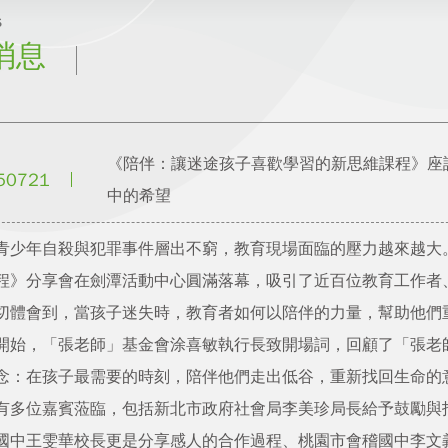
s
消息
《陪伴：讓迷途孩子喜歡學習的新思維課程》座
50721
中的希望
青少年自殺與犯罪事件層出不窮，教育現場面臨的壓力越來越大。
程》分享會在劍潭活動中心圓滿落幕，吸引了近百位教育工作者
切體會到，當孩子迷失時，教育者如何以陪伴的力量，幫助他們
開始，「張老師」基金會涂喜敏執行長致開場詞，回顧了「張老
念：在孩子最需要的時刻，陪伴他們走出低谷，重新找回生命的
有多位嘉賓蒞臨，包括新北市政府社會局李美珍局長給予鼓勵與
國中王雯華校長更是分享感人的合作過程、桃園市會稽國中李文