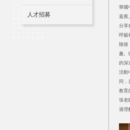
華國
人才招募
嘉賓
分享
呼籲
隨後
趣。
的深
活動
同，
教育
張老
過理