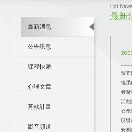
Hot New
最新
最新消息
公告訊息
202
課程快遞
隨著
維課
心理文章
者深
活動
募款計畫
心理
現場
影音頻道
安溪