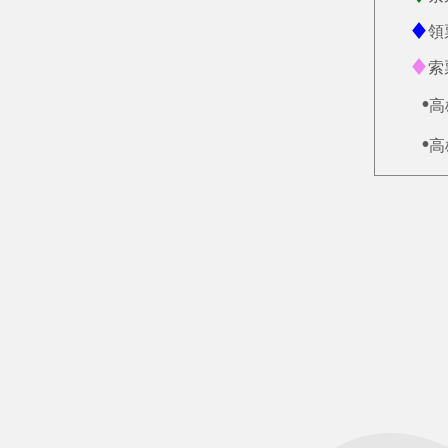
♦
領
♦
索
•
高
•
高