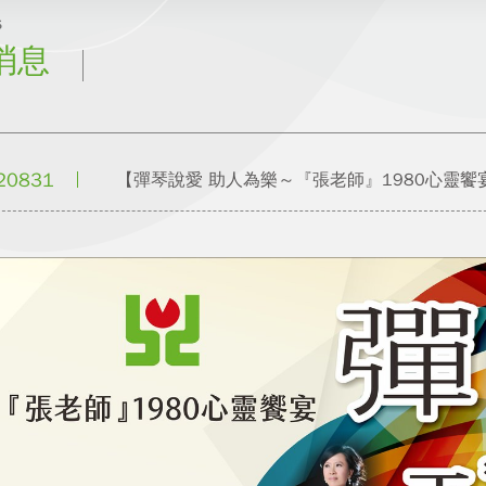
s
消息
20831
【彈琴說愛 助人為樂～『張老師』1980心靈饗