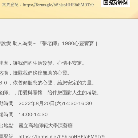
彈琴說愛 助人為樂～『張老師』1980心靈饗宴 ]
肆虐，讓我們的生活改變、心情不安定。
悠揚，撫慰我們徬徨無助的心靈。
８０，依舊傾聽您的心聲，給您安定的力量。
老師」，用愛與關懷，陪伴您面對人生的考驗。
動時間：2022年8月20日(六)14:30-16:30
場時間：14:00-14:30
出地點：國立高雄師範大學演藝廳
票登記：
https://forms.gle/b5hjspHHEfaEM9Tr9