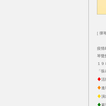
[ 
疫情
琴聲
１９
「張
♦
活
♦
進
♦
演
♦
索