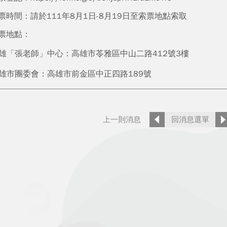
票時間：請於111年8月1日-8月19日至索票地點索取
票地點：
雄「張老師」中心：高雄市苓雅區中山二路412號3樓
雄市團委會：高雄市前金區中正四路189號
上一則消息
回消息選單