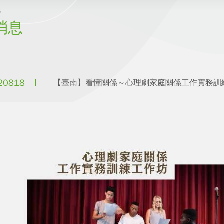
s
消息
20818
【臺南】看懂關係～心理劇家庭關係工作實務訓