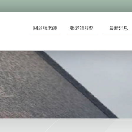
關於張老師
張老師服務
最新消息