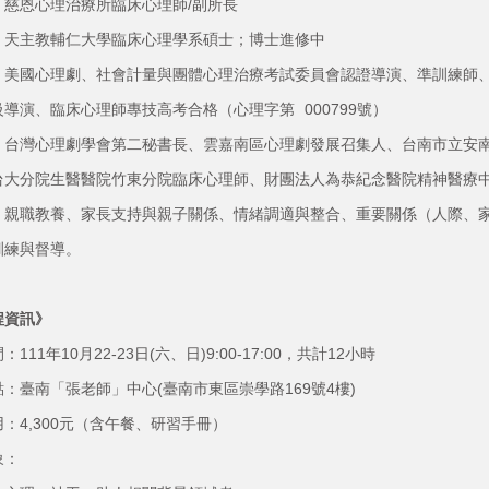
：慈恩心理治療所臨床心理師/
副所長
：天主教輔仁大學臨床心理學系碩士；博士進修中
：美國心理劇、社會計量與團體心理治療考試委員會認證導演、準訓練師
導演、臨床心理師專技高考合格（心理字第 000799
號）
：
台灣心理劇學會第二秘書長、雲嘉南區心理劇發展召集人、台南市立安
台大分院生醫醫院竹東分院臨床心理師、財團法人為恭紀念醫院精神醫療
：親職教養、家長支持與親子關係、情緒調適與整合、重要關係（人際、
訓練與督導。
程資訊》
：111年10月22-23日(六、日)9:00-17:00，共計12小時
：臺南「張老師」中心(臺南市東區崇學路169號4樓)
：4,300元（含午餐、研習手冊）
象：